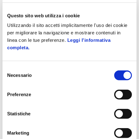
DIWA
Logistica
Questo sito web utilizza i cookie
PIM
Utilizzando il sito accetti implicitamente l'uso dei cookie
La Soluzione
per migliorare la navigazione e mostrare contenuti in
Marketplace
linea con le tue preferenze.
Leggi l'informativa
Omnichannel
completa.
Come un giocatore di borsa…
Strategia in tempo reale
Selezione
Tool Avanzati
Necessario
del
Una Dashboard tanti canali
consenso
Sinergie: la costellazione Zucchetti
Preferenze
Soluzioni Su Misura
Store
APP
Statistiche
POS
Team Dedicato
Marketing