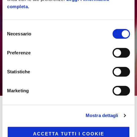
completa.
Selezione
Necessario
del
consenso
Preferenze
Statistiche
nuove opzioni avanzate per la tua
strategia omnichannel
Marketing
Home
/
Piattaforma Atelier
/
Omnichannel
/
Tool
Mostra dettagli
Avanzati
ACCETTA TUTTI I COOKIE