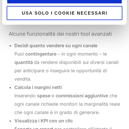
La soluzione Atelier è completa di un set di
opzioni
avanzate
che ti permettono di realizzare una strategia
USA SOLO I COOKIE NECESSARI
omnichannel di successo.
Alcune funzionalità dei nostri tool avanzati
Decidi quanto vendere su ogni canale
Puoi
contingentare
– in ogni momento – le
quantità
da rendere disponibili sui diversi canali
per anticipare o inseguire le opportunità di
vendita.
Calcola i margini netti
Inserendo
spese
e
commissioni aggiuntive
che
ogni canale richiede monitori la marginalità reale
che ogni canale è in grado di generare.
Visualizza i KPI con un clic
Esporta un report
per controllare all’istante il