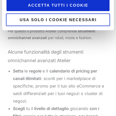
ACCETTA TUTTI I COOKIE
La soluzione Atelier nasce con uno scopo: fornire alla tua
realtà gli
strumenti più adatti
per realizzare i tuoi
obiettivi
USA SOLO I COOKIE NECESSARI
di margine
.
Per questo il prodotto Atelier comprende
strumenti
omnichannel avanzati
per retail, moda e fashion.
Alcune funzionalità degli strumenti
omnichannel avanzati Atelier
Setta
le
regole
e il
calendario di pricing per
canali illimitati
: sconti per i marketplace di
specifiche, promo per il tuo sito eCommerce e
saldi differenziati per i tuoi negozi o cluster di
negozi.
Scegli
tu il
livello di dettaglio
giocando
con i
filtri
: regole per tutta la stagione, per brand,