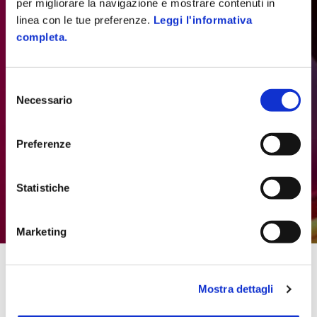
per migliorare la navigazione e mostrare contenuti in
linea con le tue preferenze.
Leggi l'informativa
completa.
Selezione
Necessario
del
consenso
Preferenze
Statistiche
con una griglia web realizzi i tuoi obiettivi
di margine
Marketing
Home
/
Piattaforma Atelier
/
Omnichannel
/
Come
Mostra dettagli
un giocatore di borsa…