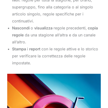
supergruppo, fino alla categoria o al singolo
articolo singolo, regole specifiche per i
continuativi.
Nascondi
o
visualizza
regole precedenti,
copia
regole
da una stagione all’altra e da un canale
all’altro.
Stampa
i
report
con le regole attive e lo storico
per verificare la correttezza delle regole
impostate.