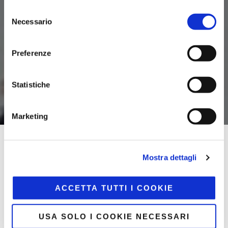
Selezione
Necessario
del
consenso
Preferenze
Statistiche
Marketing
Home
/
Community LOV
Mostra dettagli
LOV è la
prima community lifestyle
che connette
aziende
ACCETTA TUTTI I COOKIE
e
marketplace
!
Una
piattaforma omnichannel evoluta
che unisce
USA SOLO I COOKIE NECESSARI
marketplace, community e strumenti di business