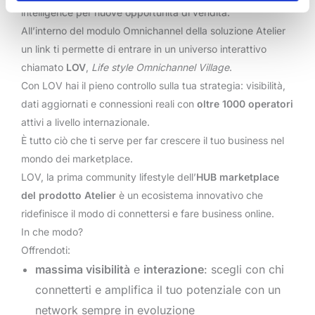
intelligence per nuove opportunità di vendita.
All’interno del modulo Omnichannel della soluzione Atelier
un link ti permette di entrare in un universo interattivo
chiamato
LOV
,
Life style Omnichannel Village
.
Con LOV hai il pieno controllo sulla tua strategia: visibilità,
dati aggiornati e connessioni reali con
oltre 1000 operatori
attivi a livello internazionale.
È tutto ciò che ti serve per far crescere il tuo business nel
mondo dei marketplace.
LOV, la prima community lifestyle dell’
HUB marketplace
del prodotto Atelier
è un ecosistema innovativo che
ridefinisce il modo di connettersi e fare business online.
In che modo?
Offrendoti:
massima visibilità
e
interazione
: scegli con chi
connetterti e amplifica il tuo potenziale con un
network sempre in evoluzione